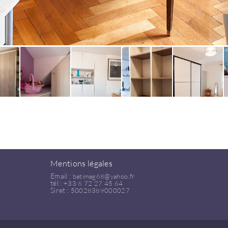
Mentions légales
Email :
batimag68@yahoo.fr
tél :
+33 6 72 27 45 64
Siret :
50028389000027